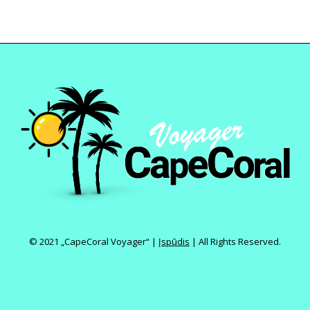
© 2021 „CapeCoral Voyager“ |
Įspūdis
|
ATGAL Į VIRŠŲ